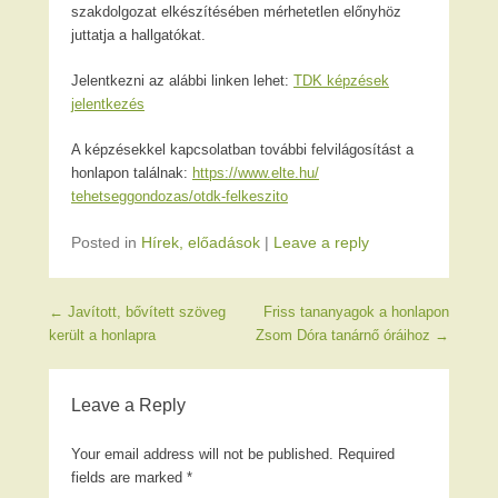
szakdolgozat elkészítésében mérhetetlen előnyhöz
juttatja a hallgatókat.
Jelentkezni az alábbi linken lehet:
TDK képzések
jelentkezés
A képzésekkel kapcsolatban további felvilágosítást a
honlapon találnak:
https://www.elte.hu/
tehetseggondozas/otdk-felkeszi
to
Posted in
Hírek, előadások
|
Leave a reply
Post navigation
←
Javított, bővített szöveg
Friss tananyagok a honlapon
került a honlapra
Zsom Dóra tanárnő óráihoz
→
Leave a Reply
Your email address will not be published.
Required
fields are marked
*