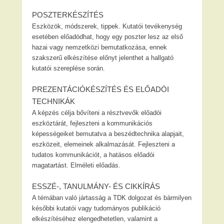
POSZTERKÉSZÍTÉS
Eszközök, módszerek, tippek. Kutatói tevékenység
esetében előadódhat, hogy egy poszter lesz az első
hazai vagy nemzetközi bemutatkozása, ennek
szakszerű elkészítése előnyt jelenthet a hallgató
kutatói szereplése során.
PREZENTÁCIÓKÉSZÍTÉS ÉS ELŐADÓI
TECHNIKÁK
A képzés célja bővíteni a résztvevők előadói
eszköztárát, fejleszteni a kommunikációs
képességeiket bemutatva a beszédtechnika alapjait,
eszközeit, elemeinek alkalmazását. Fejleszteni a
tudatos kommunikációt, a hatásos előadói
magatartást. Elméleti előadás.
ESSZÉ-, TANULMÁNY- ÉS CIKKÍRÁS
A témában való jártasság a TDK dolgozat és bármilyen
későbbi kutatói vagy tudományos publikáció
elkészítéséhez elengedhetetlen, valamint a