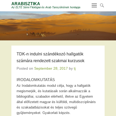
ARABISZTIKA
Az ELTE Sémi Filológiai és Arab Tanszékének honlapja
TDK-n indulni szándékozó hallgatók
számára rendezett szakmai kurzusok
Posted on
September 28, 2017
by
tj
IRODALOMKUTATÁS
Az Irodalomkutatás modul célja, hogy a hallgatók
megismerjék, és kutatásaik során alkalmazzák a
bibliográfiai, szabadon elérhető, illetve az Egyetem
által előfizetett magyar és külföldi, multidiszciplináris
és szakadatbázisokat és teljes szövegű
gyűjteményeket. Gyakorlati képzés.