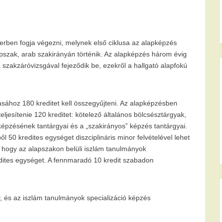
zerben fogja végezni, melynek első ciklusa az alapképzés
apszak, arab szakirányán történik. Az alapképzés három évig
 a szakzáróvizsgával fejeződik be, ezekről a hallgató alapfokú
sához 180 kreditet kell összegyűjteni. Az alapképzésben
ljesítenie 120 kreditet: kötelező általános bölcsésztárgyak,
 képzésének tantárgyai és a „szakirányos” képzés tantárgyai.
l 50 kredites egységet diszciplináris minor felvételével lehet
, hogy az alapszakon belüli iszlám tanulmányok
kredites egységet. A fennmaradó 10 kredit szabadon
y, és az iszlám tanulmányok specializáció képzés