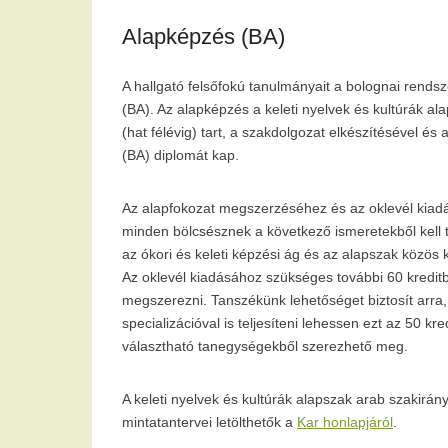
Alapképzés (BA)
A hallgató felsőfokú tanulmányait a bolognai rends
(BA). Az alapképzés a keleti nyelvek és kultúrák al
(hat félévig) tart, a szakdolgozat elkészítésével és
(BA) diplomát kap.
Az alapfokozat megszerzéséhez és az oklevél kiadá
minden bölcsésznek a következő ismeretekből kell te
az ókori és keleti képzési ág és az alapszak közös
Az oklevél kiadásához szükséges további 60 kreditbő
megszerezni. Tanszékünk lehetőséget biztosít arra
specializációval is teljesíteni lehessen ezt az 50 
választható tanegységekből szerezhető meg.
A keleti nyelvek és kultúrák alapszak arab szakirán
mintatantervei letölthetők a
Kar honlapjáról
.