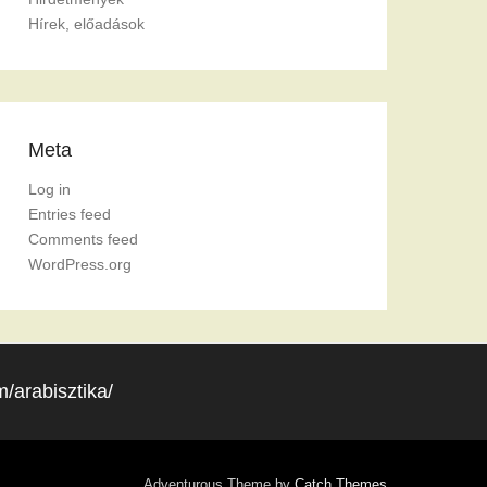
Hírek, előadások
Meta
Log in
Entries feed
Comments feed
WordPress.org
/arabisztika/
Adventurous Theme by
Catch Themes