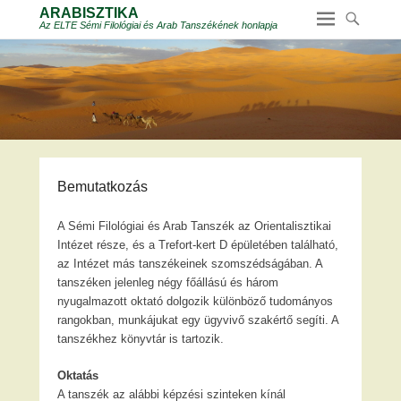
ARABISZTIKA
Az ELTE Sémi Filológiai és Arab Tanszékének honlapja
Bemutatkozás
A Sémi Filológiai és Arab Tanszék az Orientalisztikai
Intézet része, és a Trefort-kert D épületében található,
az Intézet más tanszékeinek szomszédságában. A
tanszéken jelenleg négy főállású és három
nyugalmazott oktató dolgozik különböző tudományos
rangokban, munkájukat egy ügyvivő szakértő segíti. A
tanszékhez könyvtár is tartozik.
Oktatás
A tanszék az alábbi képzési szinteken kínál