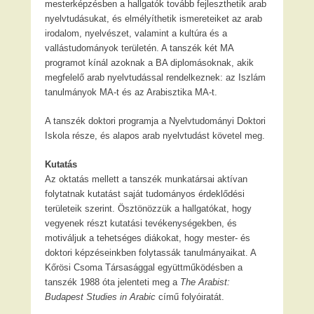
mesterképzésben a hallgatók tovább fejleszthetik arab
nyelvtudásukat, és elmélyíthetik ismereteiket az arab
irodalom, nyelvészet, valamint a kultúra és a
vallástudományok területén. A tanszék két MA
programot kínál azoknak a BA diplomásoknak, akik
megfelelő arab nyelvtudással rendelkeznek: az Iszlám
tanulmányok MA-t és az Arabisztika MA-t.
A tanszék doktori programja a Nyelvtudományi Doktori
Iskola része, és alapos arab nyelvtudást követel meg.
Kutatás
Az oktatás mellett a tanszék munkatársai aktívan
folytatnak kutatást saját tudományos érdeklődési
területeik szerint. Ösztönözzük a hallgatókat, hogy
vegyenek részt kutatási tevékenységekben, és
motiváljuk a tehetséges diákokat, hogy mester- és
doktori képzéseinkben folytassák tanulmányaikat. A
Kőrösi Csoma Társasággal együttműködésben a
tanszék 1988 óta jelenteti meg a
The Arabist:
Budapest Studies in Arabic
című folyóiratát.