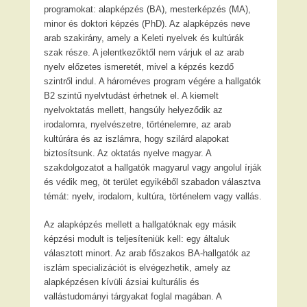
programokat: alapképzés (BA), mesterképzés (MA),
minor és doktori képzés (PhD). Az alapképzés neve
arab szakirány, amely a Keleti nyelvek és kultúrák
szak része. A jelentkezőktől nem várjuk el az arab
nyelv előzetes ismeretét, mivel a képzés kezdő
szintről indul. A hároméves program végére a hallgatók
B2 szintű nyelvtudást érhetnek el. A kiemelt
nyelvoktatás mellett, hangsúly helyeződik az
irodalomra, nyelvészetre, történelemre, az arab
kultúrára és az iszlámra, hogy szilárd alapokat
biztosítsunk. Az oktatás nyelve magyar. A
szakdolgozatot a hallgatók magyarul vagy angolul írják
és védik meg, öt terület egyikéből szabadon választva
témát: nyelv, irodalom, kultúra, történelem vagy vallás.
Az alapképzés mellett a hallgatóknak egy másik
képzési modult is teljesíteniük kell: egy általuk
választott minort. Az arab főszakos BA-hallgatók az
iszlám specializációt is elvégezhetik, amely az
alapképzésen kívüli ázsiai kulturális és
vallástudományi tárgyakat foglal magában. A