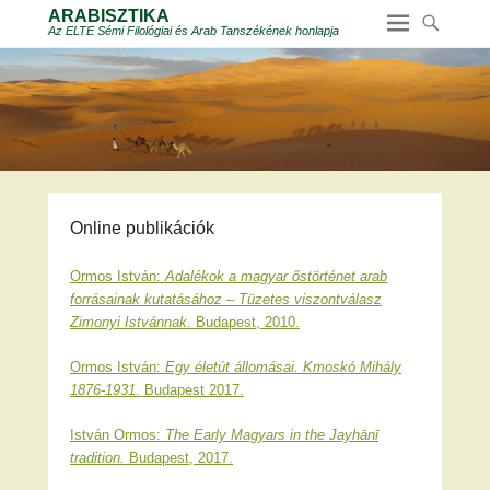
ARABISZTIKA
Az ELTE Sémi Filológiai és Arab Tanszékének honlapja
Online publikációk
Ormos István:
Adalékok a magyar őstörténet arab
forrásainak kutatásához – Tüzetes viszontválasz
Zimonyi Istvánnak
. Budapest, 2010.
Ormos István:
Egy életút állomásai. Kmoskó Mihály
1876-1931
. Budapest 2017.
István Ormos:
The Early Magyars in the Jayhānī
tradition.
Budapest, 2017.