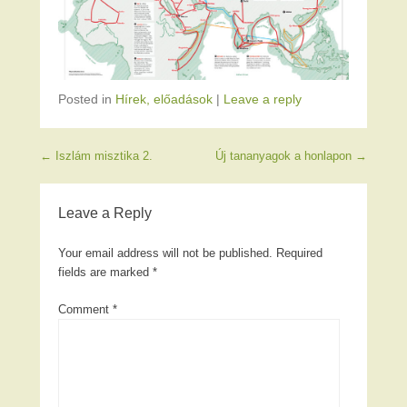
Posted in
Hírek, előadások
|
Leave a reply
Post navigation
←
Iszlám misztika 2.
Új tananyagok a honlapon
→
Leave a Reply
Your email address will not be published.
Required
fields are marked
*
Comment
*