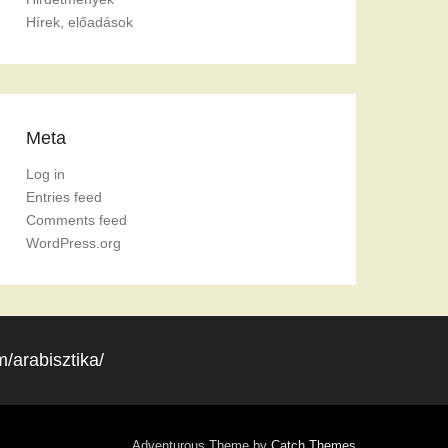
Hírek, előadások
Meta
Log in
Entries feed
Comments feed
WordPress.org
/arabisztika/
Adventurous Theme by
Catch Themes